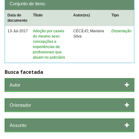
Conjunto de itens:
Data do
Título
Autor(es)
Tipo
documento
13-Jul-2017
Adoção por casais
CECÍLIO, Mariana
Dissertação
do mesmo sexo:
Silva
concepções e
experiências de
profissionais que
atuam no judiciário
Busca facetada
Autor
Orientador
Assunto