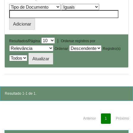
|
Resultados/Página
Ordenar registros por
Ordenar
Registro(s)
Resultado 1-1 de 1.
Anterior
1
Próximo