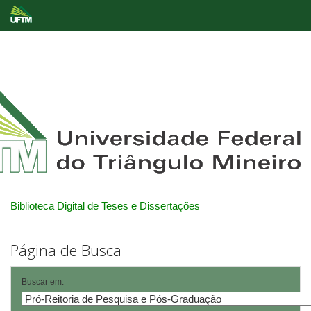
Skip
navigation
Biblioteca Digital de Teses e Dissertações
Página de Busca
Buscar em: