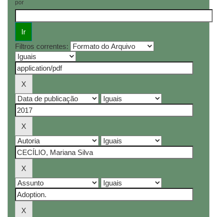
por
Filtros correntes: