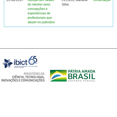
13-Jul-2017
Adoção por casais
CECÍLIO, Mariana
Dissertação
do mesmo sexo:
Silva
concepções e
experiências de
profissionais que
atuam no judiciário