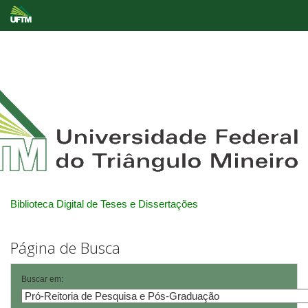
Skip
navigation
Biblioteca Digital de Teses e Dissertações
Página de Busca
Buscar em: