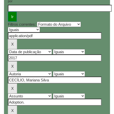
por
Filtros correntes: