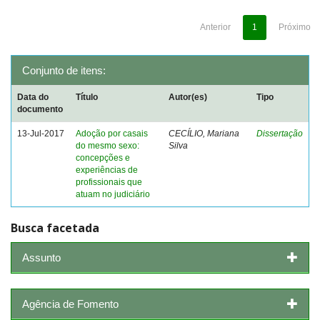
Anterior
1
Próximo
Conjunto de itens:
Data do
Título
Autor(es)
Tipo
documento
13-Jul-2017
Adoção por casais
CECÍLIO, Mariana
Dissertação
do mesmo sexo:
Silva
concepções e
experiências de
profissionais que
atuam no judiciário
Busca facetada
Assunto
Agência de Fomento