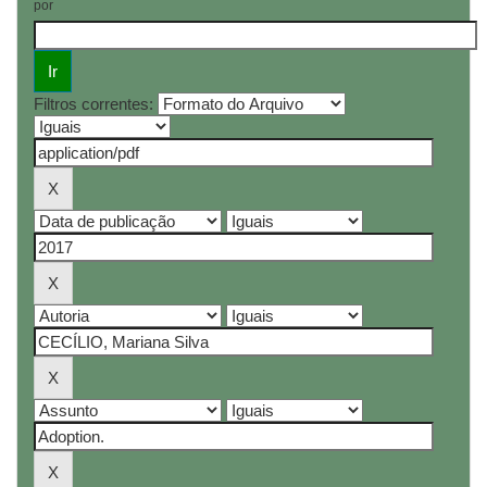
por
Filtros correntes: