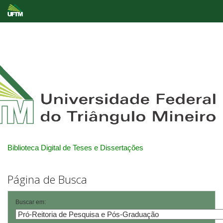
Skip
navigation
Biblioteca Digital de Teses e Dissertações
Página de Busca
Buscar em: