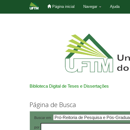
Página inicial
Navegar
Ajuda
Skip
navigation
Biblioteca Digital de Teses e Dissertações
Página de Busca
Buscar em:
por