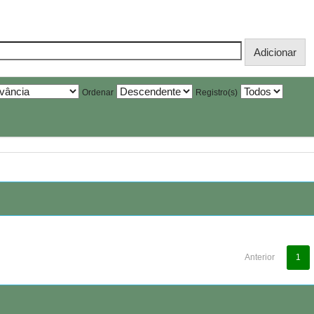
Ordenar
Registro(s)
Anterior
1