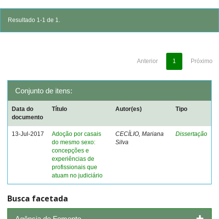
Resultado 1-1 de 1.
Anterior
1
Próximo
Conjunto de itens:
Data do
Título
Autor(es)
Tipo
documento
13-Jul-2017
Adoção por casais
CECÍLIO, Mariana
Dissertação
do mesmo sexo:
Silva
concepções e
experiências de
profissionais que
atuam no judiciário
Busca facetada
Agência de Fomento