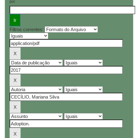
por
Filtros correntes: