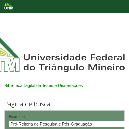
Skip
navigation
Biblioteca Digital de Teses e Dissertações
Página de Busca
Buscar em: