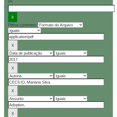
por
Filtros correntes: