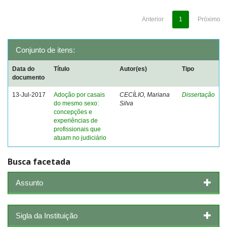
Anterior
1
Próximo
Conjunto de itens:
Data do
Título
Autor(es)
Tipo
documento
13-Jul-2017
Adoção por casais
CECÍLIO, Mariana
Dissertação
do mesmo sexo:
Silva
concepções e
experiências de
profissionais que
atuam no judiciário
Busca facetada
Assunto
Sigla da Instituição