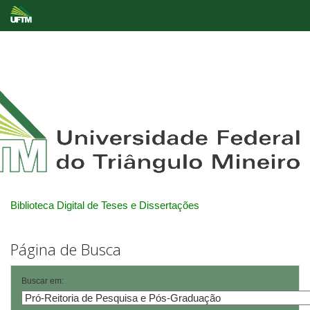
Skip
navigation
Biblioteca Digital de Teses e Dissertações
Página de Busca
Buscar em: