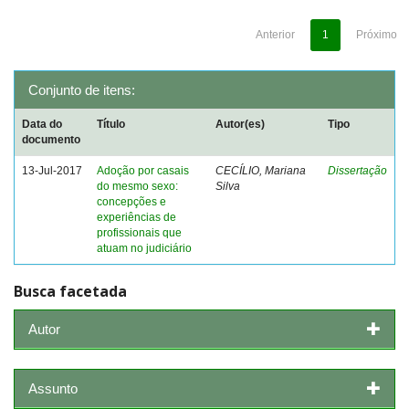
Anterior
1
Próximo
Conjunto de itens:
Data do
Título
Autor(es)
Tipo
documento
13-Jul-2017
Adoção por casais
CECÍLIO, Mariana
Dissertação
do mesmo sexo:
Silva
concepções e
experiências de
profissionais que
atuam no judiciário
Busca facetada
Autor
Assunto