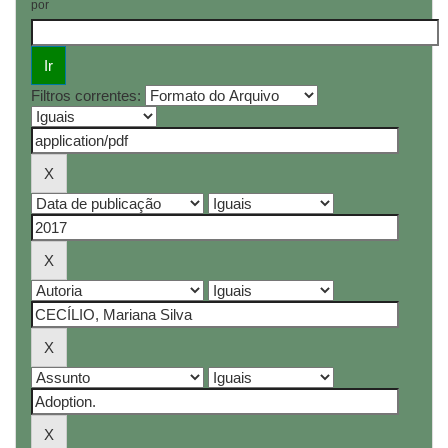
por
Filtros correntes: