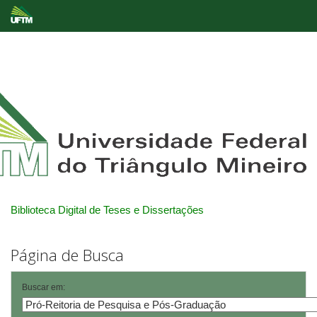
Skip
navigation
Biblioteca Digital de Teses e Dissertações
Página de Busca
Buscar em: