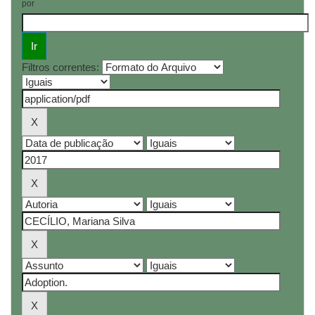
por
Filtros correntes: