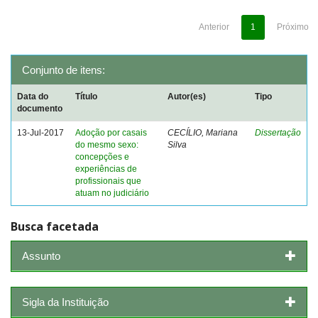
Anterior
1
Próximo
Conjunto de itens:
Data do
Título
Autor(es)
Tipo
documento
13-Jul-2017
Adoção por casais
CECÍLIO, Mariana
Dissertação
do mesmo sexo:
Silva
concepções e
experiências de
profissionais que
atuam no judiciário
Busca facetada
Assunto
Sigla da Instituição