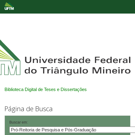
Skip
navigation
Biblioteca Digital de Teses e Dissertações
Página de Busca
Buscar em: