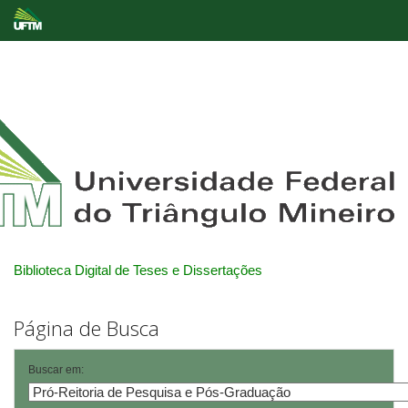
Skip
navigation
Biblioteca Digital de Teses e Dissertações
Página de Busca
Buscar em: