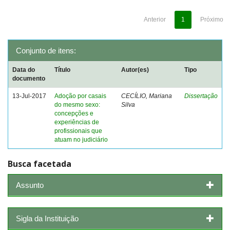
Anterior
1
Próximo
Conjunto de itens:
Data do
Título
Autor(es)
Tipo
documento
13-Jul-2017
Adoção por casais
CECÍLIO, Mariana
Dissertação
do mesmo sexo:
Silva
concepções e
experiências de
profissionais que
atuam no judiciário
Busca facetada
Assunto
Sigla da Instituição