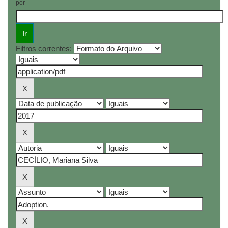
por
Filtros correntes: