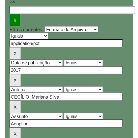
por
Filtros correntes: