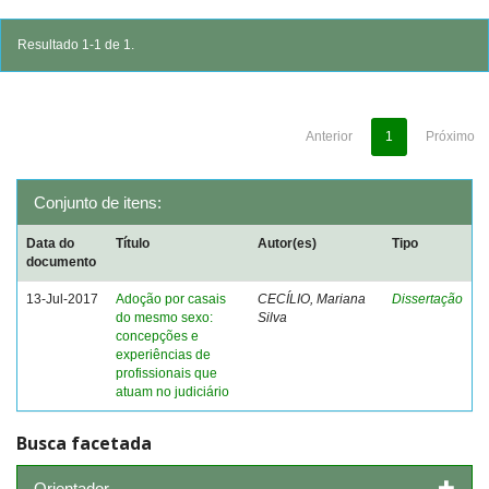
Resultado 1-1 de 1.
Anterior
1
Próximo
Conjunto de itens:
Data do
Título
Autor(es)
Tipo
documento
13-Jul-2017
Adoção por casais
CECÍLIO, Mariana
Dissertação
do mesmo sexo:
Silva
concepções e
experiências de
profissionais que
atuam no judiciário
Busca facetada
Orientador