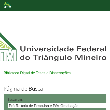
Skip
navigation
Biblioteca Digital de Teses e Dissertações
Página de Busca
Buscar em: