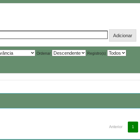
Ordenar
Registro(s)
Anterior
1