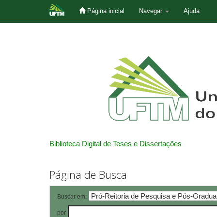
Página inicial
Navegar
Ajuda
Skip
navigation
Biblioteca Digital de Teses e Dissertações
Página de Busca
Buscar em:
por