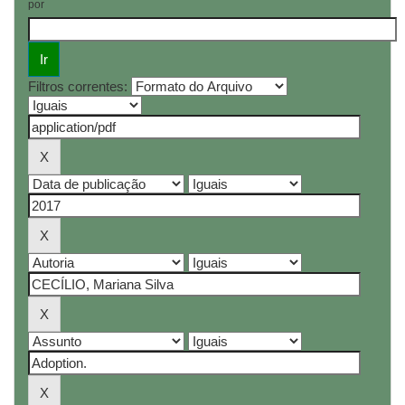
por
Filtros correntes: