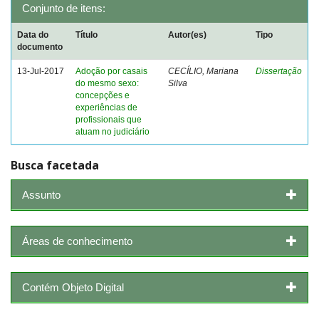
Conjunto de itens:
Data do
Título
Autor(es)
Tipo
documento
13-Jul-2017
Adoção por casais
CECÍLIO, Mariana
Dissertação
do mesmo sexo:
Silva
concepções e
experiências de
profissionais que
atuam no judiciário
Busca facetada
Assunto
Áreas de conhecimento
Contém Objeto Digital