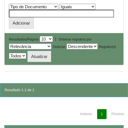
|
Resultados/Página
Ordenar registros por
Ordenar
Registro(s)
Resultado 1-1 de 1.
Anterior
1
Próximo