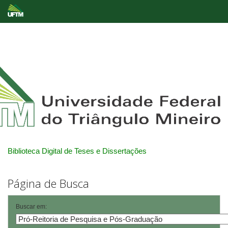
Skip
navigation
Biblioteca Digital de Teses e Dissertações
Página de Busca
Buscar em: