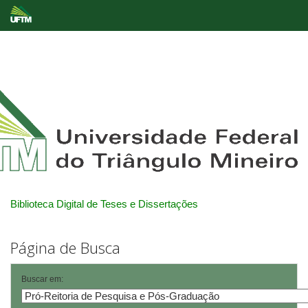
Skip
navigation
Biblioteca Digital de Teses e Dissertações
Página de Busca
Buscar em: