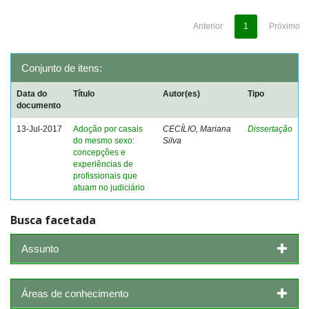
Anterior
1
Próximo
Conjunto de itens:
Data do
Título
Autor(es)
Tipo
documento
13-Jul-2017
Adoção por casais
CECÍLIO, Mariana
Dissertação
do mesmo sexo:
Silva
concepções e
experiências de
profissionais que
atuam no judiciário
Busca facetada
Assunto
Áreas de conhecimento