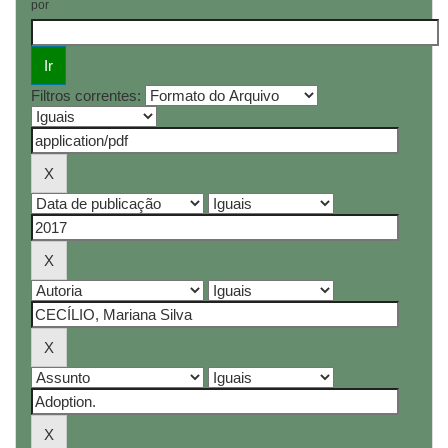
por
Filtros correntes: