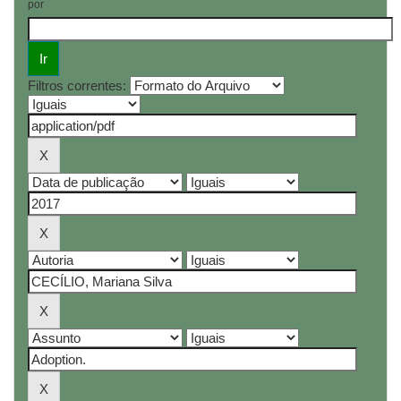
por
Filtros correntes: