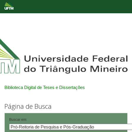
Skip
navigation
Biblioteca Digital de Teses e Dissertações
Página de Busca
Buscar em: