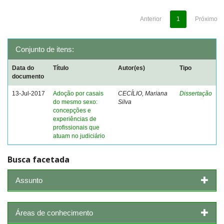
Anterior
1
Próximo
Conjunto de itens:
Data do
Título
Autor(es)
Tipo
documento
13-Jul-2017
Adoção por casais
CECÍLIO, Mariana
Dissertação
do mesmo sexo:
Silva
concepções e
experiências de
profissionais que
atuam no judiciário
Busca facetada
Assunto
Áreas de conhecimento