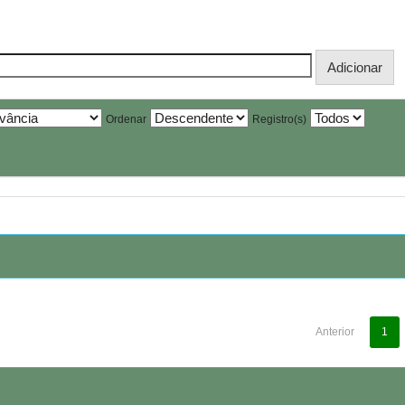
Ordenar
Registro(s)
Anterior
1