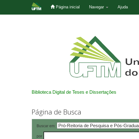
Página inicial
Navegar
Ajuda
Skip
navigation
Biblioteca Digital de Teses e Dissertações
Página de Busca
Buscar em:
por