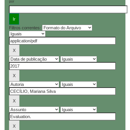
por
Filtros correntes: