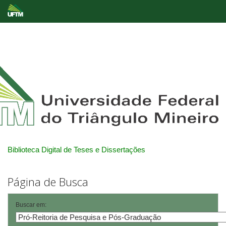
Skip
navigation
Biblioteca Digital de Teses e Dissertações
Página de Busca
Buscar em: