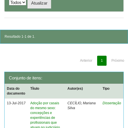
Resultado 1-1 de 1.
Anterior
1
Próximo
Conjunto de itens:
Data do
Título
Autor(es)
Tipo
documento
13-Jul-2017
Adoção por casais
CECÍLIO, Mariana
Dissertação
do mesmo sexo:
Silva
concepções e
experiências de
profissionais que
atuam no judiciário