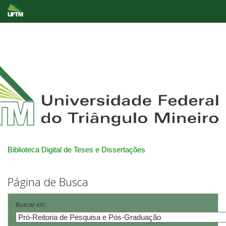
Skip
navigation
Biblioteca Digital de Teses e Dissertações
Página de Busca
Buscar em: