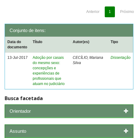
Anterior
1
Próximo
Conjunto de itens:
Data do
Título
Autor(es)
Tipo
documento
13-Jul-2017
Adoção por casais
CECÍLIO, Mariana
Dissertação
do mesmo sexo:
Silva
concepções e
experiências de
profissionais que
atuam no judiciário
Busca facetada
Orientador
Assunto