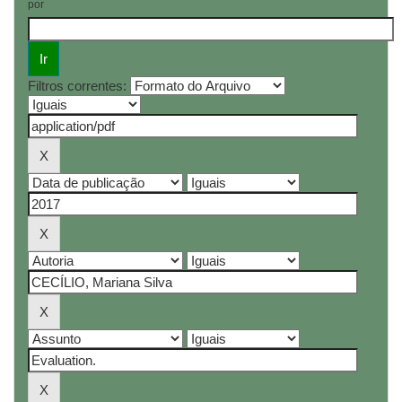
por
Filtros correntes: