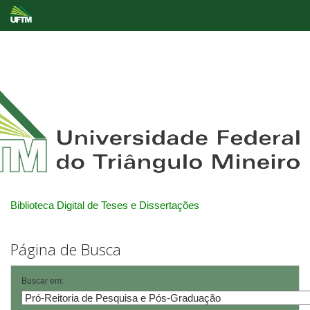
Skip
navigation
Biblioteca Digital de Teses e Dissertações
Página de Busca
Buscar em: