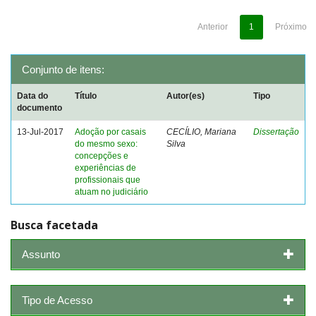
Anterior
1
Próximo
Conjunto de itens:
Data do
Título
Autor(es)
Tipo
documento
13-Jul-2017
Adoção por casais
CECÍLIO, Mariana
Dissertação
do mesmo sexo:
Silva
concepções e
experiências de
profissionais que
atuam no judiciário
Busca facetada
Assunto
Tipo de Acesso