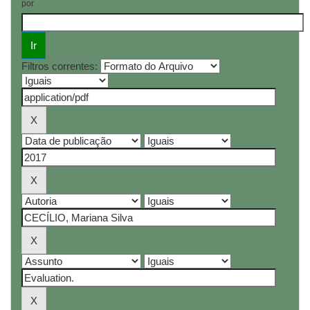
por
Filtros correntes: