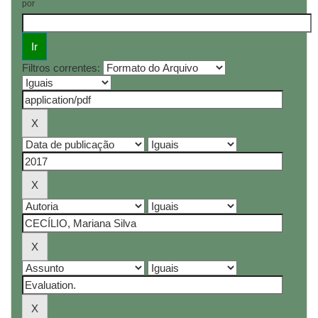
por
Filtros correntes: