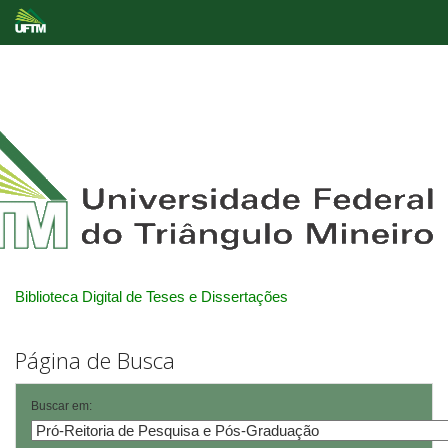
Skip
navigation
Biblioteca Digital de Teses e Dissertações
Página de Busca
Buscar em: