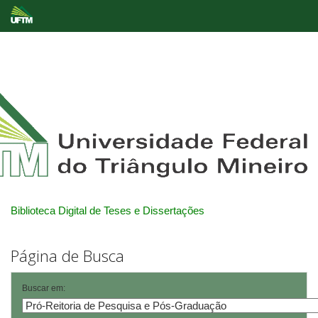
Skip
navigation
Biblioteca Digital de Teses e Dissertações
Página de Busca
Buscar em: