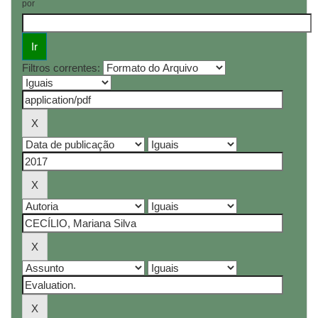
por
Filtros correntes: