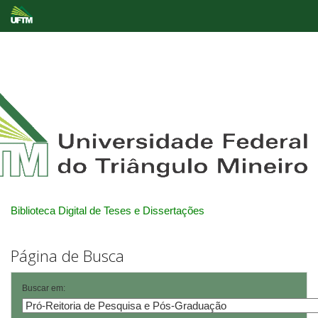
Skip
navigation
Biblioteca Digital de Teses e Dissertações
Página de Busca
Buscar em: