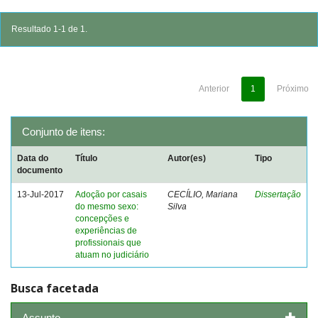
Resultado 1-1 de 1.
Anterior
1
Próximo
Conjunto de itens:
Data do
Título
Autor(es)
Tipo
documento
13-Jul-2017
Adoção por casais
CECÍLIO, Mariana
Dissertação
do mesmo sexo:
Silva
concepções e
experiências de
profissionais que
atuam no judiciário
Busca facetada
Assunto