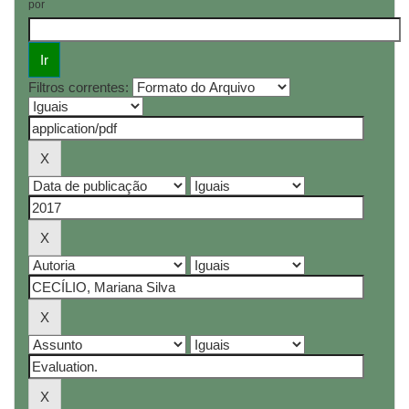
por
Filtros correntes: