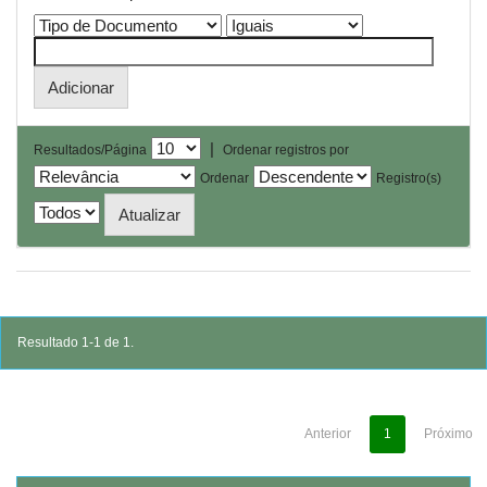
|
Resultados/Página
Ordenar registros por
Ordenar
Registro(s)
Resultado 1-1 de 1.
Anterior
1
Próximo