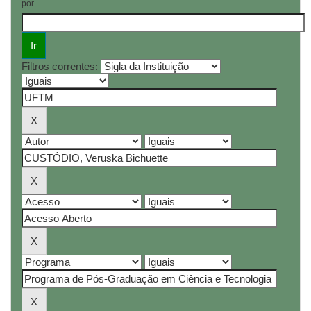
por
Filtros correntes: