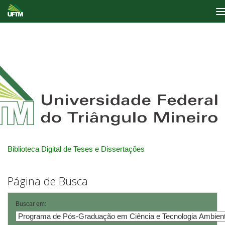
Skip
navigation
Biblioteca Digital de Teses e Dissertações
Página de Busca
Buscar em: