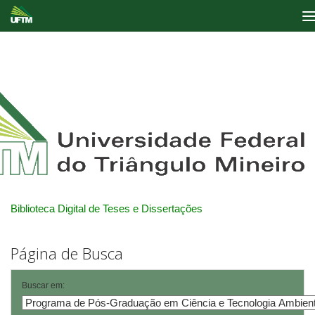
Skip
navigation
Biblioteca Digital de Teses e Dissertações
Página de Busca
Buscar em: