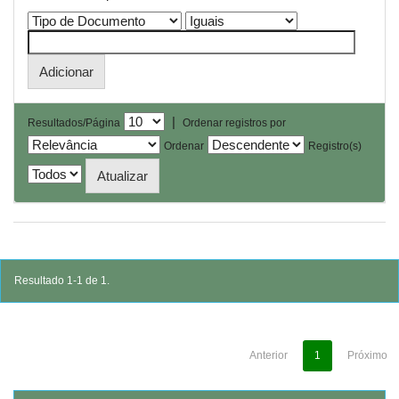
|
Resultados/Página
Ordenar registros por
Ordenar
Registro(s)
Resultado 1-1 de 1.
Anterior
1
Próximo