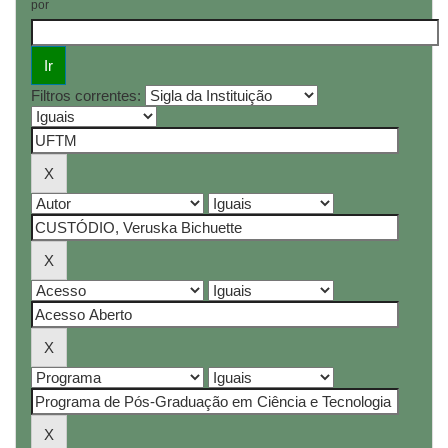
por
Filtros correntes: