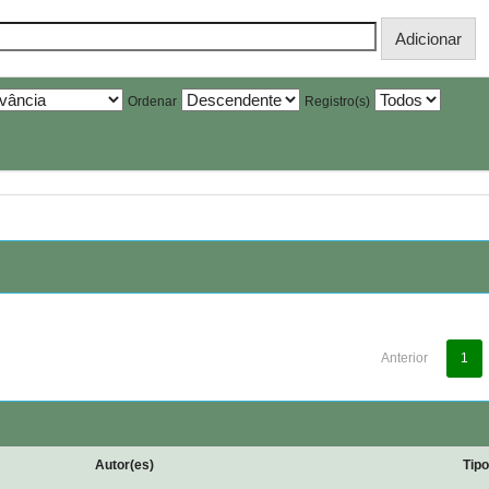
Ordenar
Registro(s)
Anterior
1
Autor(es)
Tip