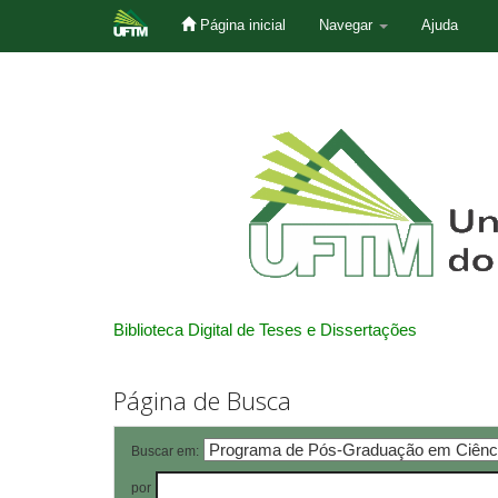
Página inicial
Navegar
Ajuda
Skip
navigation
Biblioteca Digital de Teses e Dissertações
Página de Busca
Buscar em:
por