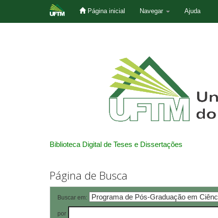
Página inicial
Navegar
Ajuda
Skip
navigation
Biblioteca Digital de Teses e Dissertações
Página de Busca
Buscar em:
por