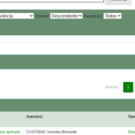
Ordenar
Registro(s)
Anterior
1
Autor(es)
Tip
caso aplicado
CUSTÓDIO, Veruska Bichuette
Diss