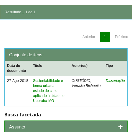
Resultado 1-1 de 1.
Anterior
1
Próximo
Conjunto de itens:
Data do
Título
Autor(es)
Tipo
documento
27-Ago-2018
Sustentabilidade e
CUSTÓDIO,
Dissertação
forma urbana:
Veruska Bichuette
estudo de caso
aplicado à cidade de
Uberaba-MG
Busca facetada
Assunto