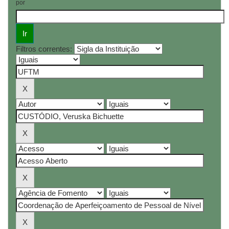
por
Filtros correntes: