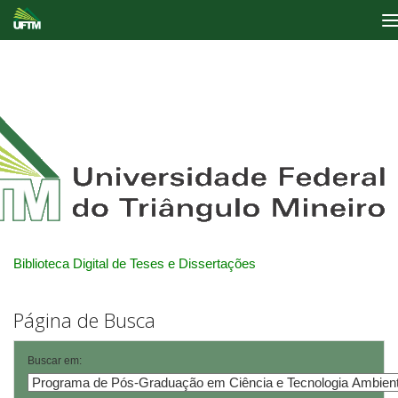
Skip
navigation
Biblioteca Digital de Teses e Dissertações
Página de Busca
Buscar em: