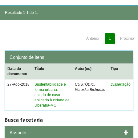
Resultado 1-1 de 1.
Anterior
1
Próximo
Conjunto de itens:
Data do
Título
Autor(es)
Tipo
documento
27-Ago-2018
Sustentabilidade e
CUSTÓDIO,
Dissertação
forma urbana:
Veruska Bichuette
estudo de caso
aplicado à cidade de
Uberaba-MG
Busca facetada
Assunto