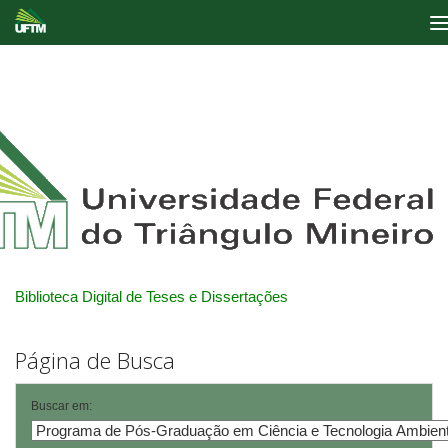
Skip
navigation
Biblioteca Digital de Teses e Dissertações
Página de Busca
Buscar em: