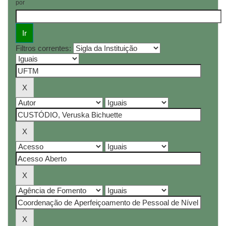
por
Filtros correntes: