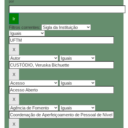
por
Filtros correntes: