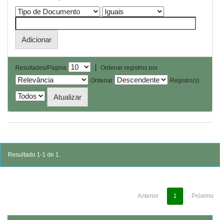
|
Resultados/Página
Ordenar registros por
Ordenar
Registro(s)
Resultado 1-1 de 1.
Anterior
1
Próximo