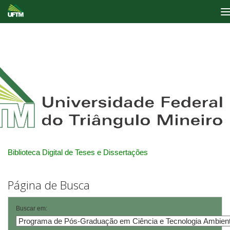
Skip
navigation
Biblioteca Digital de Teses e Dissertações
Página de Busca
Buscar em: