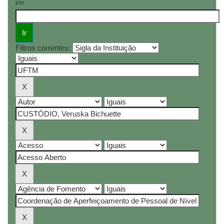
por
Filtros correntes: