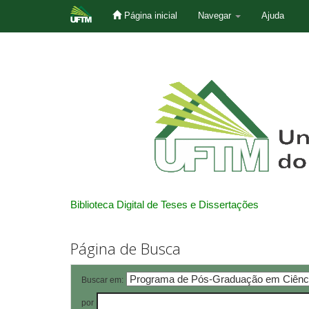
Página inicial
Navegar
Ajuda
Skip
navigation
Biblioteca Digital de Teses e Dissertações
Página de Busca
Buscar em:
por