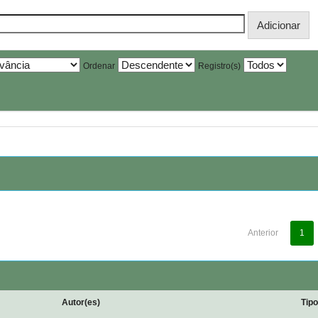
Ordenar
Registro(s)
Anterior
1
Autor(es)
Tip