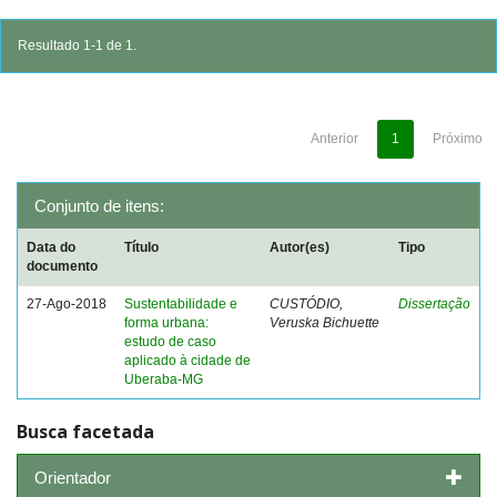
Resultado 1-1 de 1.
Anterior
1
Próximo
Conjunto de itens:
Data do
Título
Autor(es)
Tipo
documento
27-Ago-2018
Sustentabilidade e
CUSTÓDIO,
Dissertação
forma urbana:
Veruska Bichuette
estudo de caso
aplicado à cidade de
Uberaba-MG
Busca facetada
Orientador