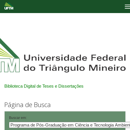
Skip
navigation
Biblioteca Digital de Teses e Dissertações
Página de Busca
Buscar em: