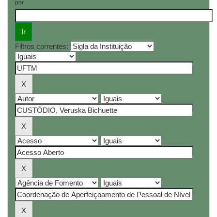
por
Filtros correntes: