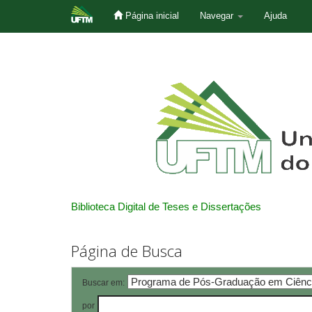
Página inicial
Navegar
Ajuda
Skip
navigation
Biblioteca Digital de Teses e Dissertações
Página de Busca
Buscar em:
por