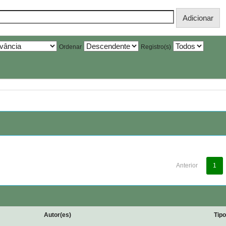
Ordenar
Registro(s)
Anterior
1
Autor(es)
Tip