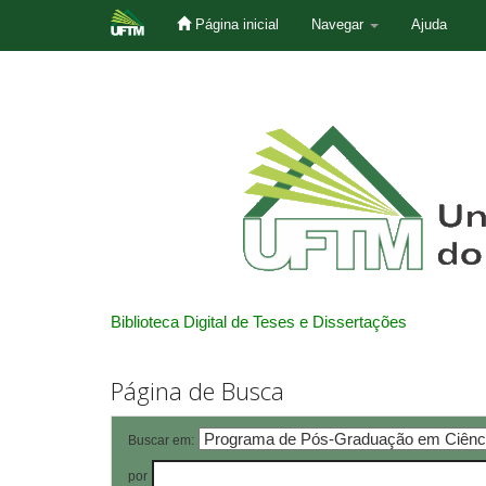
Página inicial
Navegar
Ajuda
Skip
navigation
Biblioteca Digital de Teses e Dissertações
Página de Busca
Buscar em:
por