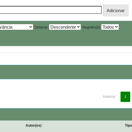
Ordenar
Registro(s)
Anterior
1
Autor(es)
Tip