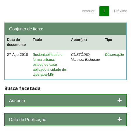
Anterior
1
Próximo
Conjunto de itens:
Data do
Título
Autor(es)
Tipo
documento
27-Ago-2018
Sustentabilidade e
CUSTÓDIO,
Dissertação
forma urbana:
Veruska Bichuette
estudo de caso
aplicado à cidade de
Uberaba-MG
Busca facetada
Assunto
Data de Publicação