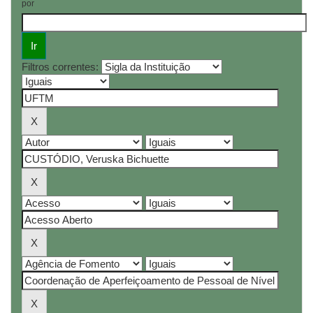
por
Filtros correntes: