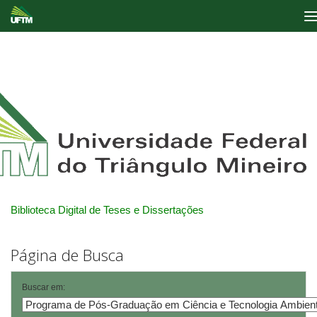
Skip
navigation
Biblioteca Digital de Teses e Dissertações
Página de Busca
Buscar em: