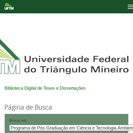
Skip
navigation
Biblioteca Digital de Teses e Dissertações
Página de Busca
Buscar em: