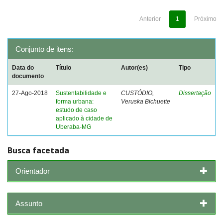
Anterior
1
Próximo
Conjunto de itens:
Data do
Título
Autor(es)
Tipo
documento
27-Ago-2018
Sustentabilidade e
CUSTÓDIO,
Dissertação
forma urbana:
Veruska Bichuette
estudo de caso
aplicado à cidade de
Uberaba-MG
Busca facetada
Orientador
Assunto