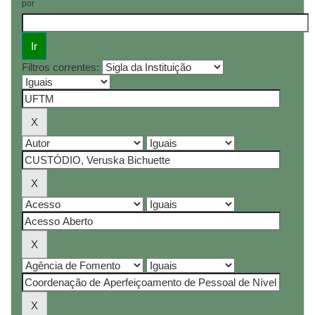
por
Filtros correntes: