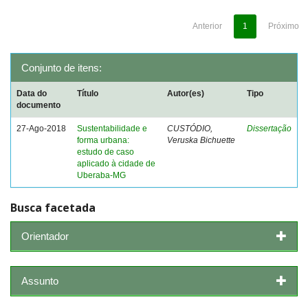
Anterior
1
Próximo
Conjunto de itens:
Data do
Título
Autor(es)
Tipo
documento
27-Ago-2018
Sustentabilidade e
CUSTÓDIO,
Dissertação
forma urbana:
Veruska Bichuette
estudo de caso
aplicado à cidade de
Uberaba-MG
Busca facetada
Orientador
Assunto