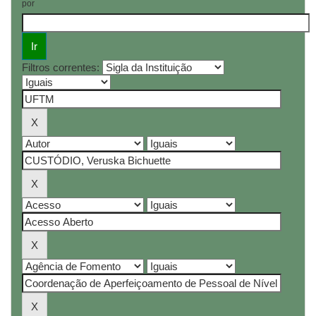
por
Filtros correntes: