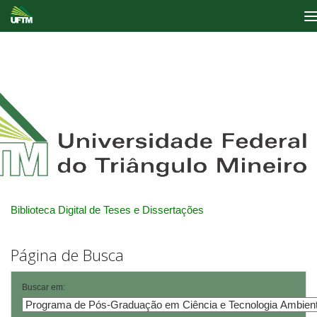
Skip
navigation
Biblioteca Digital de Teses e Dissertações
Página de Busca
Buscar em: