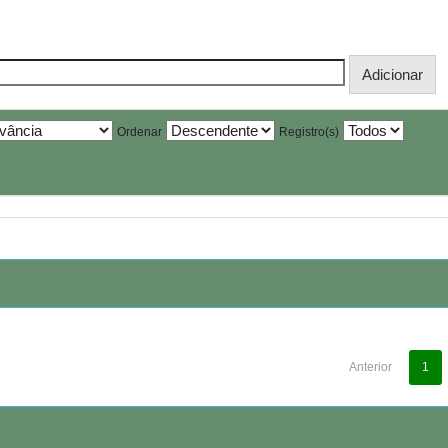
Ordenar
Registro(s)
Anterior
1