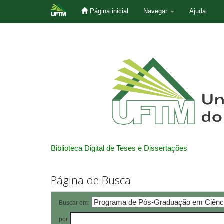
Página inicial
Navegar
Ajuda
Skip
navigation
Biblioteca Digital de Teses e Dissertações
Página de Busca
Buscar em:
por