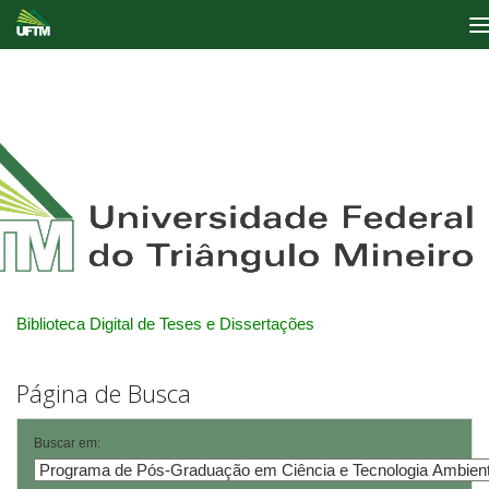
Skip
navigation
Biblioteca Digital de Teses e Dissertações
Página de Busca
Buscar em: