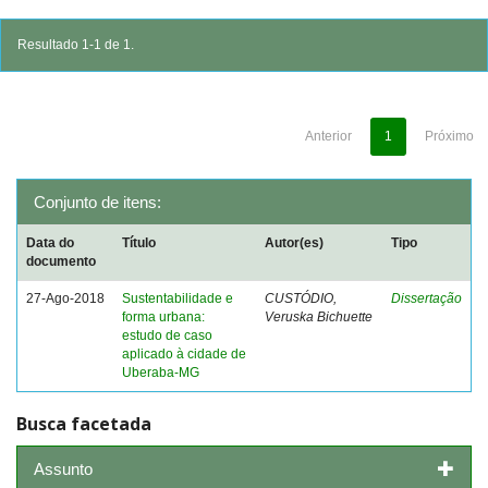
Resultado 1-1 de 1.
Anterior
1
Próximo
Conjunto de itens:
Data do
Título
Autor(es)
Tipo
documento
27-Ago-2018
Sustentabilidade e
CUSTÓDIO,
Dissertação
forma urbana:
Veruska Bichuette
estudo de caso
aplicado à cidade de
Uberaba-MG
Busca facetada
Assunto