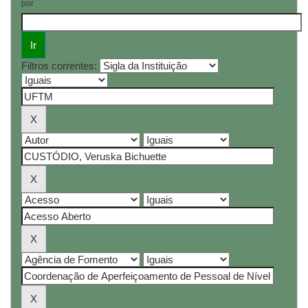
por
Filtros correntes: