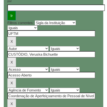
por
Filtros correntes: