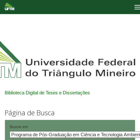
Skip
navigation
Biblioteca Digital de Teses e Dissertações
Página de Busca
Buscar em: