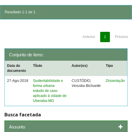
Resultado 1-1 de 1.
Anterior
1
Próximo
Conjunto de itens:
Data do
Título
Autor(es)
Tipo
documento
27-Ago-2018
Sustentabilidade e
CUSTÓDIO,
Dissertação
forma urbana:
Veruska Bichuette
estudo de caso
aplicado à cidade de
Uberaba-MG
Busca facetada
Assunto