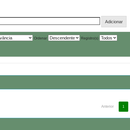
Ordenar
Registro(s)
Anterior
1