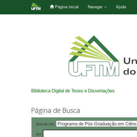
Página inicial
Navegar
Ajuda
Skip
navigation
Biblioteca Digital de Teses e Dissertações
Página de Busca
Buscar em:
por