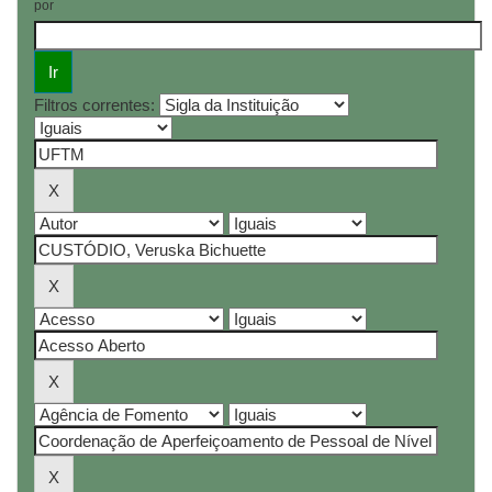
por
Filtros correntes: