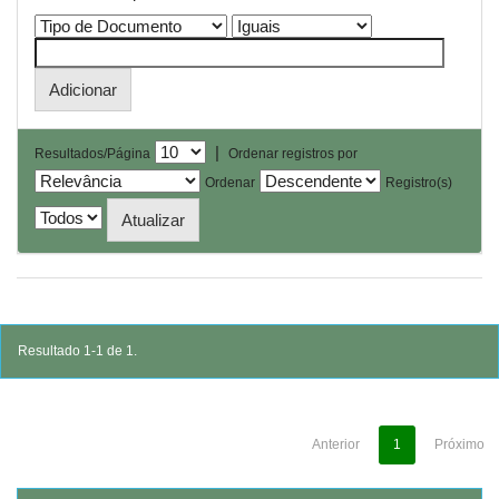
|
Resultados/Página
Ordenar registros por
Ordenar
Registro(s)
Resultado 1-1 de 1.
Anterior
1
Próximo