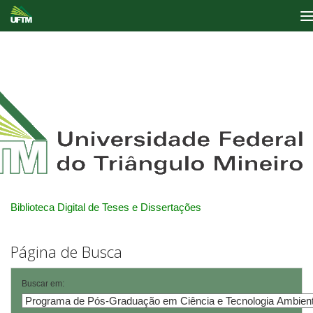
Skip
navigation
Biblioteca Digital de Teses e Dissertações
Página de Busca
Buscar em: