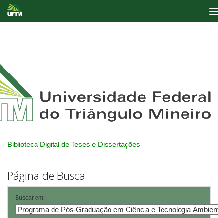
Skip
navigation
Biblioteca Digital de Teses e Dissertações
Página de Busca
Buscar em: