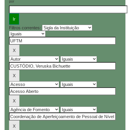
por
Filtros correntes: