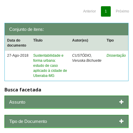
Anterior
1
Próximo
Conjunto de itens:
Data do
Título
Autor(es)
Tipo
documento
27-Ago-2018
Sustentabilidade e
CUSTÓDIO,
Dissertação
forma urbana:
Veruska Bichuette
estudo de caso
aplicado à cidade de
Uberaba-MG
Busca facetada
Assunto
Tipo de Documento