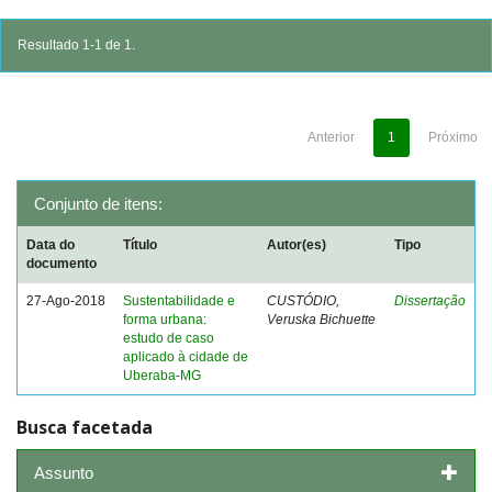
Resultado 1-1 de 1.
Anterior
1
Próximo
Conjunto de itens:
Data do
Título
Autor(es)
Tipo
documento
27-Ago-2018
Sustentabilidade e
CUSTÓDIO,
Dissertação
forma urbana:
Veruska Bichuette
estudo de caso
aplicado à cidade de
Uberaba-MG
Busca facetada
Assunto