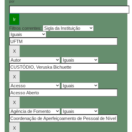
por
Filtros correntes: