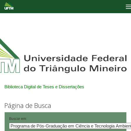
Skip
navigation
Biblioteca Digital de Teses e Dissertações
Página de Busca
Buscar em: