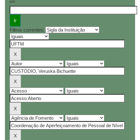
por
Filtros correntes: