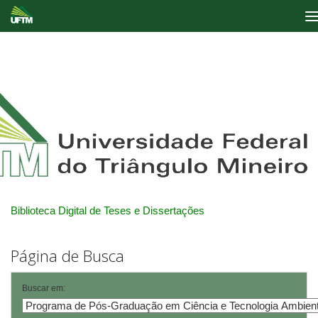
Skip
navigation
Biblioteca Digital de Teses e Dissertações
Página de Busca
Buscar em: