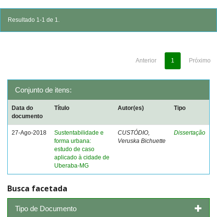
Resultado 1-1 de 1.
Anterior
1
Próximo
Conjunto de itens:
Data do
Título
Autor(es)
Tipo
documento
27-Ago-2018
Sustentabilidade e
CUSTÓDIO,
Dissertação
forma urbana:
Veruska Bichuette
estudo de caso
aplicado à cidade de
Uberaba-MG
Busca facetada
Tipo de Documento