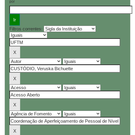
por
Filtros correntes: