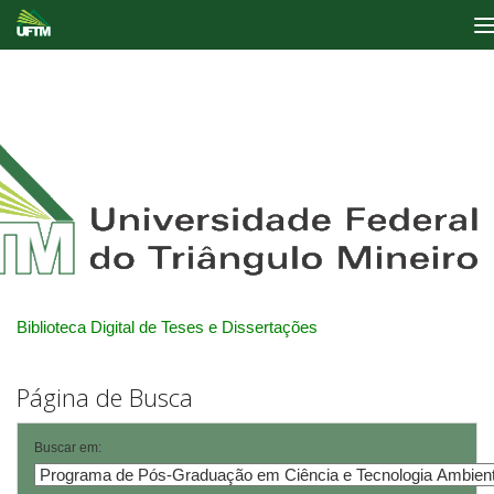
Skip
navigation
Biblioteca Digital de Teses e Dissertações
Página de Busca
Buscar em: