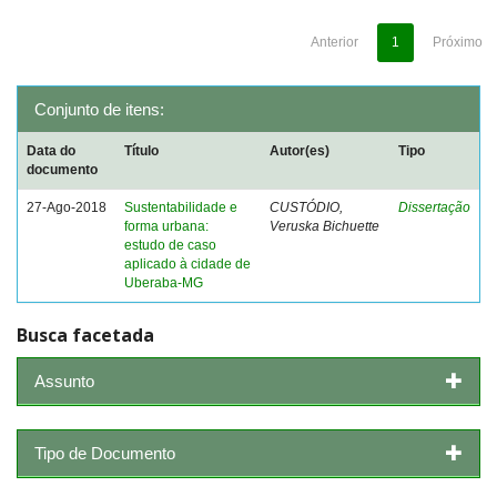
Anterior
1
Próximo
Conjunto de itens:
Data do
Título
Autor(es)
Tipo
documento
27-Ago-2018
Sustentabilidade e
CUSTÓDIO,
Dissertação
forma urbana:
Veruska Bichuette
estudo de caso
aplicado à cidade de
Uberaba-MG
Busca facetada
Assunto
Tipo de Documento