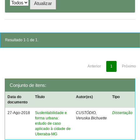
Resultado 1-1 de 1.
Anterior
1
Próximo
Conjunto de itens:
Data do
Título
Autor(es)
Tipo
documento
27-Ago-2018
Sustentabilidade e
CUSTÓDIO,
Dissertação
forma urbana:
Veruska Bichuette
estudo de caso
aplicado à cidade de
Uberaba-MG