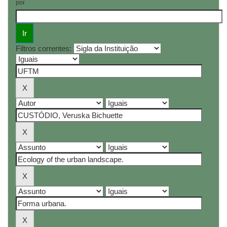
por
Filtros correntes: