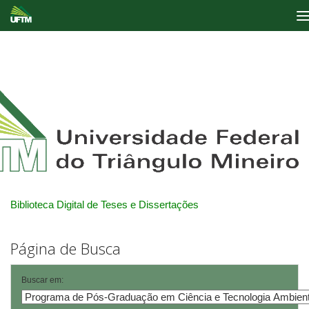
Skip
navigation
Biblioteca Digital de Teses e Dissertações
Página de Busca
Buscar em: