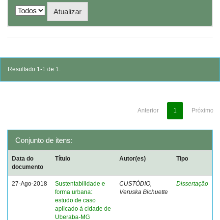
Resultado 1-1 de 1.
Anterior
1
Próximo
Conjunto de itens:
Data do
Título
Autor(es)
Tipo
documento
27-Ago-2018
Sustentabilidade e
CUSTÓDIO,
Dissertação
forma urbana:
Veruska Bichuette
estudo de caso
aplicado à cidade de
Uberaba-MG