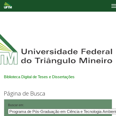
Skip
navigation
Biblioteca Digital de Teses e Dissertações
Página de Busca
Buscar em: