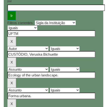
por
Filtros correntes: