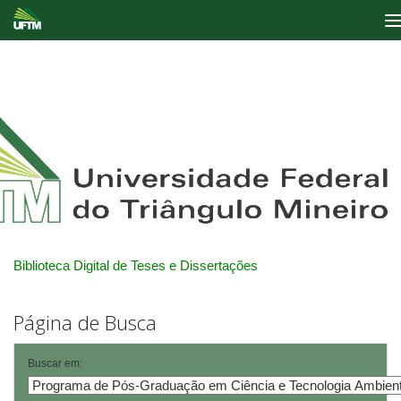
Skip
navigation
Biblioteca Digital de Teses e Dissertações
Página de Busca
Buscar em: