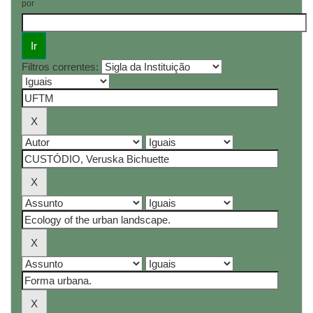
por
Filtros correntes: