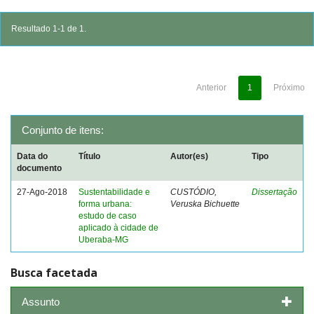
Resultado 1-1 de 1.
Anterior
1
Próximo
Conjunto de itens:
Data do
Título
Autor(es)
Tipo
documento
27-Ago-2018
Sustentabilidade e
CUSTÓDIO,
Dissertação
forma urbana:
Veruska Bichuette
estudo de caso
aplicado à cidade de
Uberaba-MG
Busca facetada
Assunto