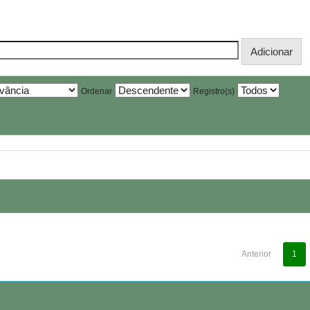
Ordenar
Registro(s)
Anterior
1