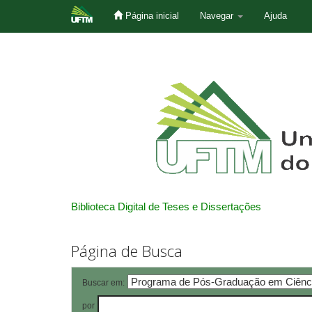
Página inicial
Navegar
Ajuda
Skip
navigation
Biblioteca Digital de Teses e Dissertações
Página de Busca
Buscar em:
por