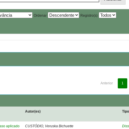
Ordenar
Registro(s)
Anterior
1
Autor(es)
Tip
caso aplicado
CUSTÓDIO, Veruska Bichuette
Diss