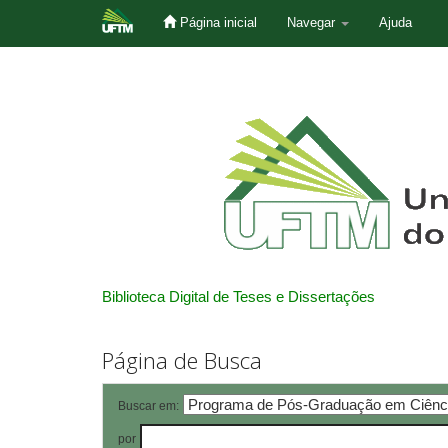
Página inicial
Navegar
Ajuda
Skip
navigation
Biblioteca Digital de Teses e Dissertações
Página de Busca
Buscar em:
por